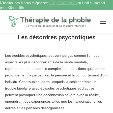
N’hésitez pas à nous téléphoner:
(+32) 02 669 39 23
du lundi au samedi
entre 08h et 19h.
Les désordres psychotiques
Accueil
therapie phobie
Les désordres psychotiques
Vous êtes ici :
Les troubles psychotiques, souvent perçus comme l’un des
aspects les plus déconcertants de la santé mentale,
représentent un ensemble complexe de conditions qui altèrent
profondément la perception, la pensée et le comportement d’un
individu. Ces troubles, parmi lesquels la schizophrénie, le
trouble bipolaire avec épisodes psychotiques et d’autres,
peuvent provoquer une déconnexion sévère avec la réalité,
engendrant des expériences telles que les hallucinations, les
délires et les pensées désorganisées.