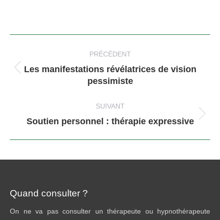
Navigation
article
PRÉCÉDENT
Les manifestations révélatrices de vision
Article
pessimiste
précédent
:
SUIVANT
Article
Soutien personnel : thérapie expressive
suivant
:
Quand consulter ?
On ne va pas consulter un thérapeute ou hypnothérapeute