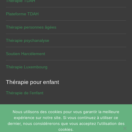
Thérapie TDAH
Plateforme TDAH
Thérapie personnes âgées
Thérapie psychanalyse
Soutien Harcèlement
Thérapie Luxembourg
Thérapie pour enfant
Thérapie de l’enfant
Nous utilisons des cookies pour vous garantir la meilleure
expérience sur notre site. Si vous continuez à utiliser ce
Copyright © 2026
Thérapie de phobie
Tous droits réservés.
dernier, nous considérerons que vous acceptez l'utilisation des
Powered by
Privium – Des services qui soutiennent vos soins.
cookies.