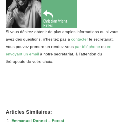
Christian Vrient
Ixelles
Si vous désirez obtenir de plus amples informations ou si vous
avez des questions, n’hésitez pas à
contacter
le secrétariat.
Vous pouvez prendre un rendez-vous
par téléphone
ou
en
envoyant un email
à notre secrétariat, à l’attention du
thérapeute de votre choix.
Traiter la phobie
Traiter la phobie
Thérapie de la phobie
thérapie phobie ixelles, bruxelles,
etterbeek, namur, liège, nivelles, mons, tournai
tout d’abord,
ainsi, notamment
Articles Similaires:
Emmanuel Donnet – Forest