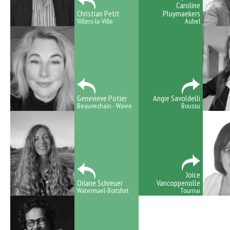
Caroline
Christian Petit
Pluymaekers
Villers-la-Ville
Aubel
Genevieve Potier
Angie Savoldelli
Beauvechain - Wavre
Boussu
Joice
Oriane Schreuer
Vancoppenolle
Watermael-Boitsfort
Tournai