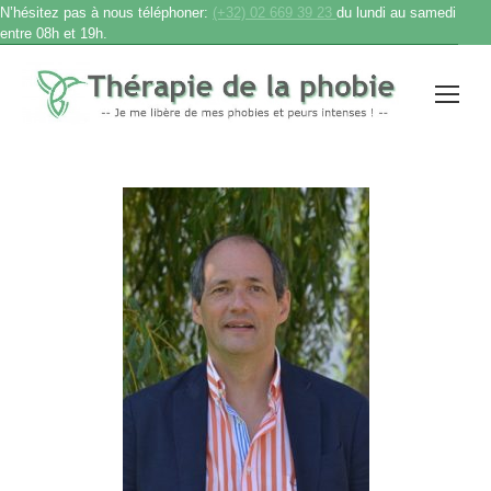
N’hésitez pas à nous téléphoner:
(+32) 02 669 39 23
du lundi au samedi
entre 08h et 19h.