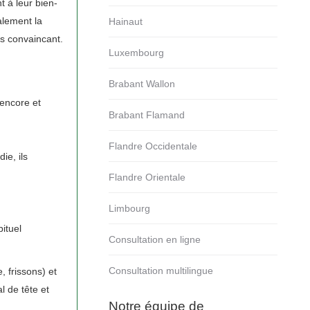
t à leur bien-
alement la
Hainaut
s convaincant.
Luxembourg
Brabant Wallon
 encore et
Brabant Flamand
Flandre Occidentale
ie, ils
Flandre Orientale
Limbourg
ituel
Consultation en ligne
Consultation multilingue
 frissons) et
 de tête et
Notre équipe de