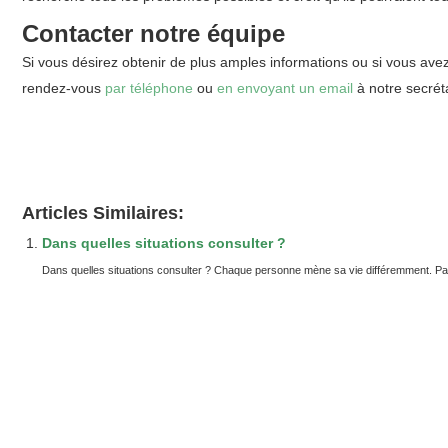
Contacter notre
équipe
Si vous désirez obtenir de plus amples informations ou si vous ave
rendez-vous
par téléphone
ou
en envoyant un email
à notre secréta
L’hypocondrie
L’hypocondrie
L’hypocondrie
thérapie phobie ixelles, bruxelles, etterbeek, namur, l
Articles Similaires:
Dans quelles situations consulter ?
Dans quelles situations consulter ? Chaque personne mène sa vie différemment. Parfoi