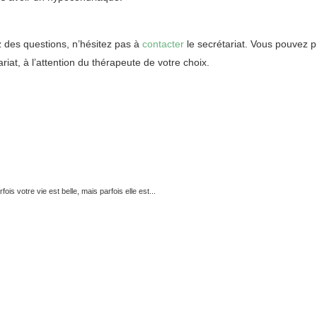
z des questions, n’hésitez pas à
contacter
le secrétariat. Vous pouvez 
riat, à l’attention du thérapeute de votre choix.
iège, nivelles, mons, tournai
tout d’abord, ainsi, notamment
s votre vie est belle, mais parfois elle est...