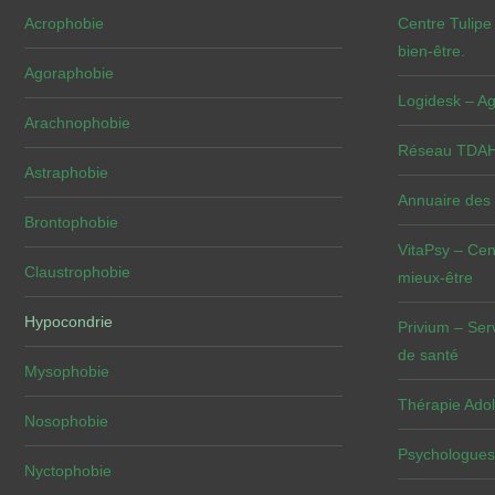
Acrophobie
Centre Tulipe
bien-être.
Agoraphobie
Logidesk – Ag
Arachnophobie
Réseau TDAH 
Astraphobie
Annuaire des
Brontophobie
VitaPsy – Cen
Claustrophobie
mieux-être
Hypocondrie
Privium – Ser
de santé
Mysophobie
Thérapie Adol
Nosophobie
Psychologues
Nyctophobie