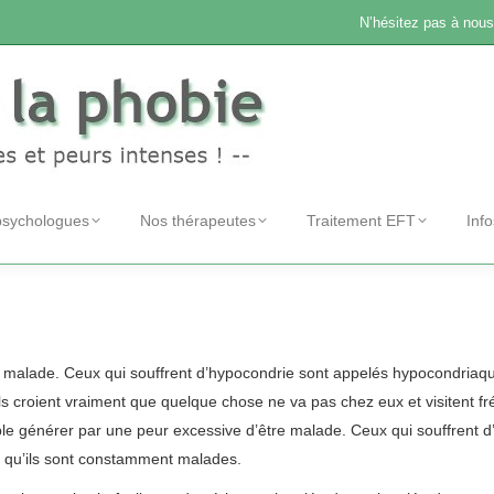
N’hésitez pas à nous
psychologues
Nos thérapeutes
Traitement EFT
Inf
ypocondrie hypocondrie
e malade. Ceux qui souffrent d’hypocondrie sont appelés hypocondriaq
ls croient vraiment que quelque chose ne va pas chez eux et visitent 
ble générer par une peur excessive d’être malade. Ceux qui souffrent 
 qu’ils sont constamment malades.