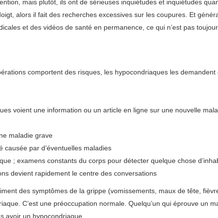
ention, mais plutôt, ils ont de sérieuses inquiétudes et inquiétudes quan
igt, alors il fait des recherches excessives sur les coupures. Et génér
cales et des vidéos de santé en permanence, ce qui n’est pas toujour
opérations comportent des risques, les hypocondriaques les demandent
s voient une information ou un article en ligne sur une nouvelle malad
une maladie grave
té causée par d’éventuelles maladies
diaque ; examens constants du corps pour détecter quelque chose d’inhab
ns devient rapidement le centre des conversations
aiment des symptômes de la grippe (vomissements, maux de tête, fièvre,
iaque. C’est une préoccupation normale. Quelqu’un qui éprouve un mal
ous avoir un hypocondriaque.