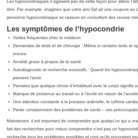
Les hypocondriaques n’agissent pas de cette façon pour attirer l’att
être. Par exemple, imaginez que votre ami Sal ait une coupure au do
personne hypocondriaque se rassure en consultant des revues médi
Les symptômes de l’hypocondrie
Visites fréquentes chez le médecin
Demandes de tests et de chirurgie : Même si certains tests et 
encore.
Anxiété grave à propos de la santé
Autodiagnostic et recherche excessifs : Quand les hypocondriaque
pensent l’avoir.
Pensées que quelque chose d’inhabituel avec le corps signifie 
Manque de présence au travail ou à l’école en raison de l’anxié
Une attention constante à la pression artérielle, le rythme car
Parler constamment des problèmes de santé – ces préoccupatio
Maintenant, il est important de comprendre que quelqu’un qui a vr
fait des recherches pour mieux comprendre n’est pas un hypocondr
recherche tous les problèmes possibles et croit qu’ils pourraient t