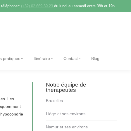
 téléphoner:
(+32) 02 669 39 23
du lundi au samedi entre 08h et 19h.
os pratiques
Itinéraire
Contact
Blog
Notre équipe de
thérapeutes
ues. Les
Bruxelles
fréquemment
Liège et ses environs
d’hypocondrie
Namur et ses environs