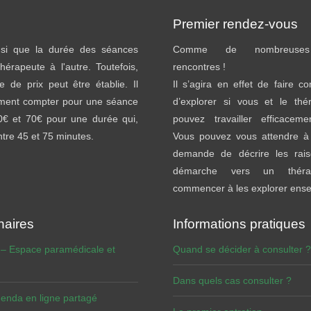
Premier rendez-vous
insi que la durée des séances
Comme de nombreuses 
thérapeute à l'autre. Toutefois,
rencontres !
e de prix peut être établie. Il
Il s’agira en effet de faire c
ement compter pour une séance
d’explorer si vous et le thé
40€ et 70€ pour une durée qui,
pouvez travailler efficacem
entre 45 et 75 minutes.
Vous pouvez vous attendre à 
demande de décrire les rai
démarche vers un théra
commencer à les explorer ens
naires
Informations pratiques
 – Espace paramédicale et
Quand se décider à consulter ?
Dans quels cas consulter ?
enda en ligne partagé