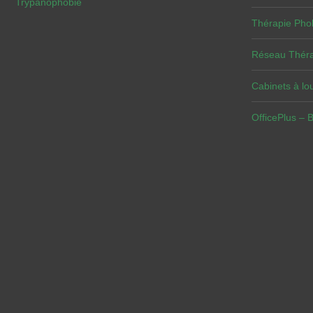
Trypanophobie
Thérapie Pho
Réseau Théra
Cabinets à lou
OfficePlus – 