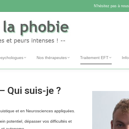
N’hésitez pas à nous
psychologues
Nos thérapeutes
Traitement EFT
Inf
– Qui suis-je ?
uistique et en Neurosciences appliquées.
in potentiel, dépasser vos difficultés et
re et autonome.