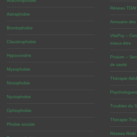
Arachnophobie
Réseau TDAH 
Astraphobie
Annuaire des
Brontophobie
VitaPsy – Cen
Claustrophobie
mieux-être
Hypocondrie
Privium – Ser
de santé
Mysophobie
Thérapie Adol
Nosophobie
Psychologues
Nyctophobie
Troubles du 
Ophiophobie
Thérapie Tra
Phobie sociale
Réseau Reiki