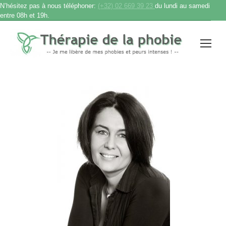
N’hésitez pas à nous téléphoner:
(+32) 02 669 39 23
du lundi au samedi
entre 08h et 19h.