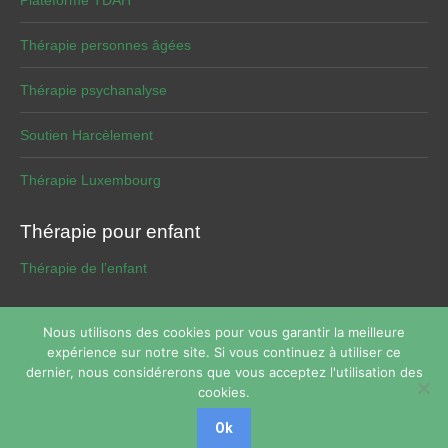
Plateforme TDAH
Thérapie personnes âgées
Thérapie psychanalyse
Soutien Harcèlement
Thérapie Luxembourg
Thérapie pour enfant
Thérapie de l’enfant
Nous utilisons des cookies pour vous garantir la meilleure
expérience sur notre site. Si vous continuez à utiliser ce
Copyright © 2026
Thérapie de phobie
Tous droits réservés.
dernier, nous considérerons que vous acceptez l'utilisation des
Powered by
Privium – Des services qui soutiennent vos soins.
cookies.
Pour psychologues, psychotherapeutes et hypnotherapeutes.
Ok
RGPD - Politique de Protection de la Vie Privée