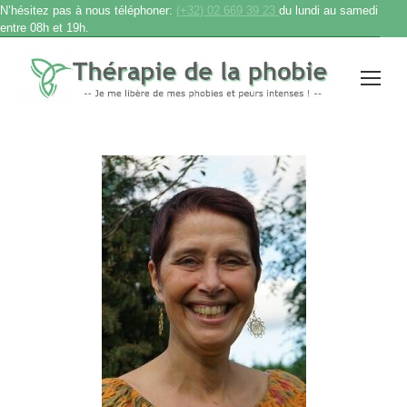
N’hésitez pas à nous téléphoner:
(+32) 02 669 39 23
du lundi au samedi
entre 08h et 19h.