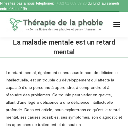
N’hésitez pas à nous téléphoner:
(+32) 02 669 39 23
du lundi au samedi
entre 08h et 19h.
La maladie mentale est un retard
mental
Accueil
therapie phobie
La maladie mentale est un…
Vous êtes ici :
Le retard mental, également connu sous le nom de déficience
intellectuelle, est un trouble du développement qui affecte la
capacité d’une personne à apprendre, à comprendre et à
résoudre des problèmes. Ce trouble peut varier en gravité,
allant d’une légère déficience à une déficience intellectuelle
profonde. Dans cet article, nous explorerons ce qu’est le retard
mental, ses causes possibles, ses symptômes, son diagnostic et
les approches de traitement et de soutien.