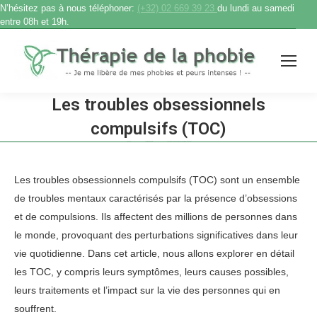
N’hésitez pas à nous téléphoner:
(+32) 02 669 39 23
du lundi au samedi
entre 08h et 19h.
Les troubles obsessionnels
compulsifs (TOC)
Accueil
therapie phobie
Les troubles obsessionnels compulsifs (TOC)
Vous êtes ici :
Les troubles obsessionnels compulsifs (TOC) sont un ensemble
de troubles mentaux caractérisés par la présence d’obsessions
et de compulsions. Ils affectent des millions de personnes dans
le monde, provoquant des perturbations significatives dans leur
vie quotidienne. Dans cet article, nous allons explorer en détail
les TOC, y compris leurs symptômes, leurs causes possibles,
leurs traitements et l’impact sur la vie des personnes qui en
souffrent.