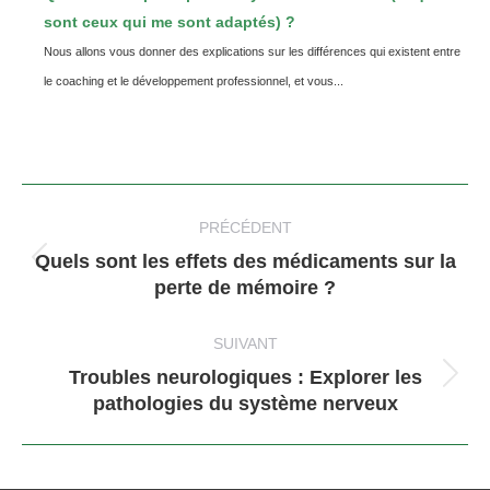
sont ceux qui me sont adaptés) ?
Nous allons vous donner des explications sur les différences qui existent entre
le coaching et le développement professionnel, et vous...
Navigation
article
PRÉCÉDENT
Quels sont les effets des médicaments sur la
Article
perte de mémoire ?
précédent
:
SUIVANT
Troubles neurologiques : Explorer les
Article
pathologies du système nerveux
suivant
: