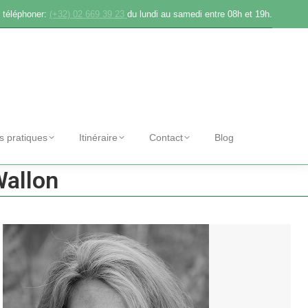
 téléphoner:
(+32) 02 669 39 23
du lundi au samedi entre 08h et 19h.
os pratiques
Itinéraire
Contact
Blog
Wallon