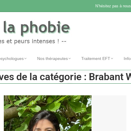
N’hésitez pas à nous
psychologues
Nos thérapeutes
Traitement EFT
Inf
ves de la catégorie :
Brabant 
Accueil
Catégorie "Brabant Wallon"
Vous êtes ici :