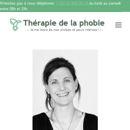
N’hésitez pas à nous téléphoner:
(+32) 02 669 39 23
du lundi au samedi
entre 08h et 19h.