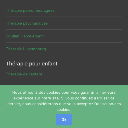
Thérapie personnes âgées
Thérapie psychanalyse
Soutien Harcèlement
Thérapie Luxembourg
Thérapie pour enfant
Thérapie de l’enfant
Nous utilisons des cookies pour vous garantir la meilleure
expérience sur notre site. Si vous continuez à utiliser ce
Copyright © 2026
Thérapie de phobie
Tous droits réservés.
dernier, nous considérerons que vous acceptez l'utilisation des
Powered by
Privium – Des services qui soutiennent vos soins.
cookies.
Pour psychologues, psychotherapeutes et hypnotherapeutes.
Ok
RGPD - Politique de Protection de la Vie Privée