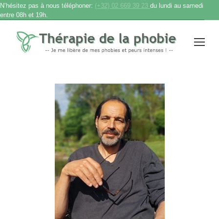
N’hésitez pas à nous téléphoner:
(+32) 02 669 39 23
du lundi au samedi
entre 08h et 19h.