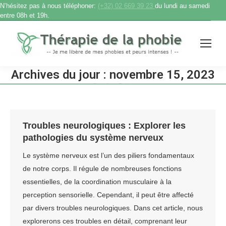
N’hésitez pas à nous téléphoner:
(+32) 02 669 39 23
du lundi au samedi
entre 08h et 19h.
Archives du jour :
novembre 15, 2023
Accueil
2023
novembre
15
Vous êtes ici :
Troubles neurologiques : Explorer les
pathologies du système nerveux
Le système nerveux est l’un des piliers fondamentaux
de notre corps. Il régule de nombreuses fonctions
essentielles, de la coordination musculaire à la
perception sensorielle. Cependant, il peut être affecté
par divers troubles neurologiques. Dans cet article, nous
explorerons ces troubles en détail, comprenant leur