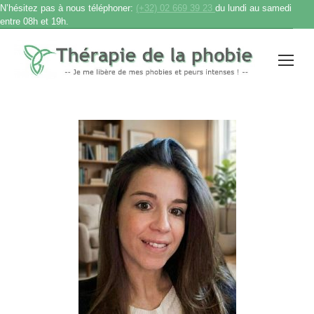
N’hésitez pas à nous téléphoner:
(+32) 02 669 39 23
du lundi au samedi
entre 08h et 19h.