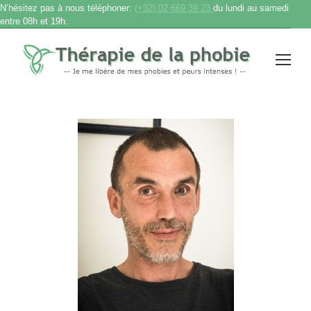
N’hésitez pas à nous téléphoner:
(+32) 02 669 39 23
du lundi au samedi
entre 08h et 19h.