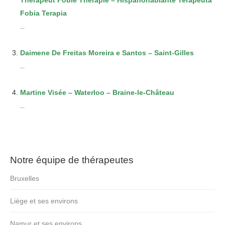
Therapeut Fobie Therapie – Hispanohablante Terapeuta
Fobia Terapia
...
Daimene De Freitas Moreira e Santos – Saint-Gilles
...
Martine Visée – Waterloo – Braine-le-Château
...
Notre équipe de thérapeutes
Bruxelles
Liège et ses environs
Namur et ses environs