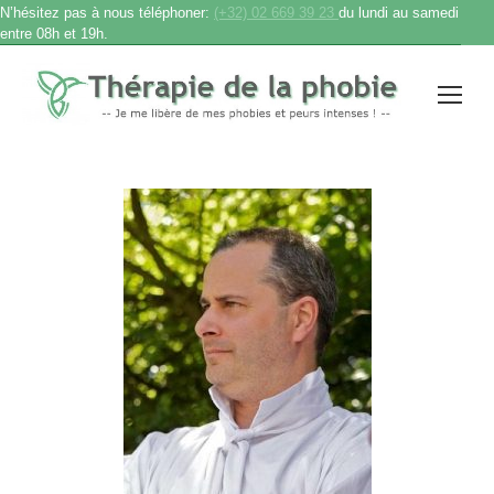
N’hésitez pas à nous téléphoner:
(+32) 02 669 39 23
du lundi au samedi
entre 08h et 19h.