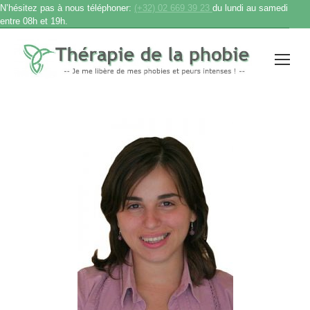
N’hésitez pas à nous téléphoner:
(+32) 02 669 39 23
du lundi au samedi
entre 08h et 19h.