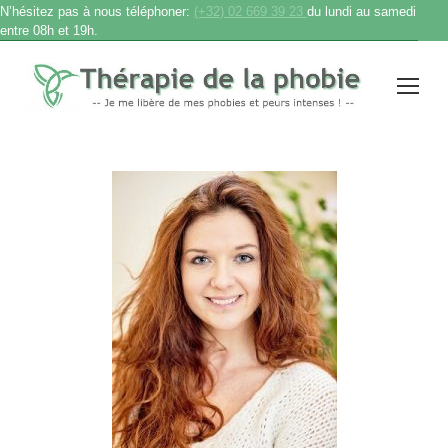
N’hésitez pas à nous téléphoner:
(+32) 02 669 39 23
du lundi au samedi
entre 08h et 19h.