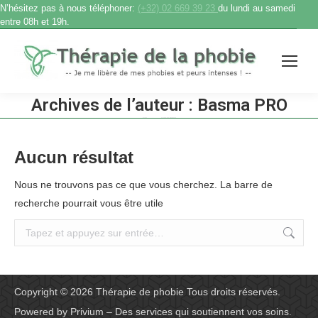
N’hésitez pas à nous téléphoner:
(+32) 02 669 39 23
du lundi au samedi
entre 08h et 19h.
Archives de l’auteur :
Basma PRO
Accueil
Auteur de l’article : Basma PRO
Vous êtes ici :
Aucun résultat
Nous ne trouvons pas ce que vous cherchez. La barre de
recherche pourrait vous être utile
Recherche
:
Copyright © 2026
Thérapie de phobie
Tous droits réservés.
Powered by
Privium – Des services qui soutiennent vos soins.