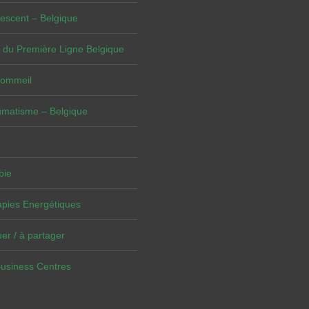
escent – Belgique
 du Première Ligne Belgique
Sommeil
umatisme – Belgique
bie
pies Energétiques
er / à partager
Business Centres