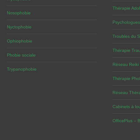
Thérapie Adol
Nosophobie
Psychologues
Nyctophobie
Troubles du 
Ophiophobie
Thérapie Tra
Phobie sociale
Réseau Reiki
Trypanophobie
Thérapie Pho
Réseau Théra
Cabinets à lou
OfficePlus – 