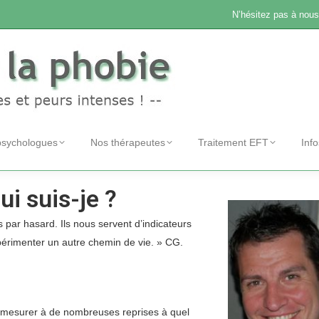
N’hésitez pas à nous
psychologues
Nos thérapeutes
Traitement EFT
Inf
i suis-je ?
 par hasard. Ils nous servent d’indicateurs
expérimenter un autre chemin de vie. » CG.
 pu mesurer à de nombreuses reprises à quel