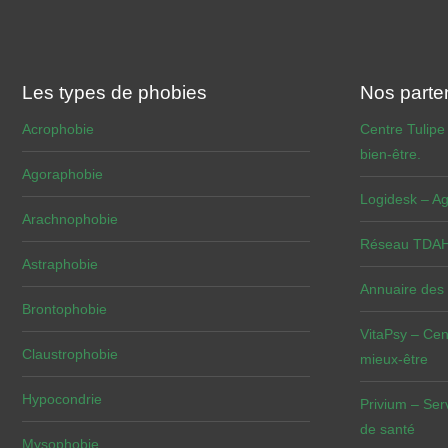
Les types de phobies
Nos parte
Acrophobie
Centre Tulipe
bien-être.
Agoraphobie
Logidesk – Ag
Arachnophobie
Réseau TDAH 
Astraphobie
Annuaire des
Brontophobie
VitaPsy – Cen
Claustrophobie
mieux-être
Hypocondrie
Privium – Ser
de santé
Mysophobie