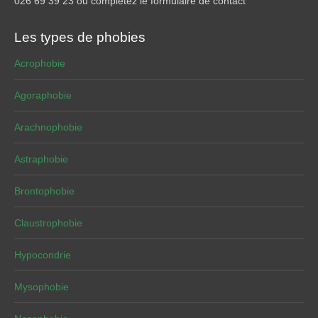
026 69 39 23 ou complétez le formulaire de contact
Les types de phobies
Acrophobie
Agoraphobie
Arachnophobie
Astraphobie
Brontophobie
Claustrophobie
Hypocondrie
Mysophobie