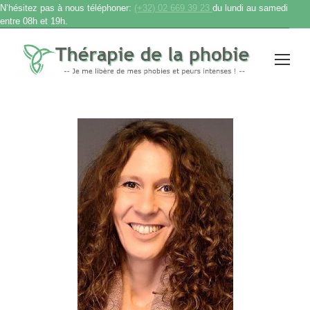
N’hésitez pas à nous téléphoner:
(+32) 02 669 39 23
du lundi au samedi
entre 08h et 19h.