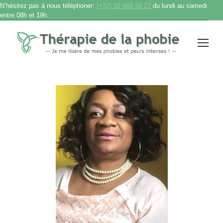
N’hésitez pas à nous téléphoner:
(+32) 02 669 39 23
du lundi au samedi
entre 08h et 19h.