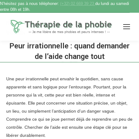
N’hésitez pas à nous téléphoner:
(+32) 02 669 39 23
du lundi au samedi
entre 08h et 19h.
Peur irrationnelle : quand demander
de l’aide change tout
Accueil
Peur irrationnelle : quand demander…
Vous êtes ici :
Une peur irrationnelle peut envahir le quotidien, sans cause
apparente et sans logique pour l’entourage. Pourtant, pour la
personne qui la vit, cette peur est bien réelle, intense et
épuisante. Elle peut concerner une situation précise, un objet,
un lieu, ou simplement l’anticipation d’un danger vague.
Comprendre ce qui se joue permet déjà de reprendre un peu de
contrôle. Chercher de l’aide est ensuite une étape clé pour se
libérer durablement.