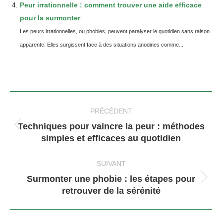
Peur irrationnelle : comment trouver une aide efficace
pour la surmonter
Les peurs irrationnelles, ou phobies, peuvent paralyser le quotidien sans raison
apparente. Elles surgissent face à des situations anodines comme...
Navigation
article
PRÉCÉDENT
Techniques pour vaincre la peur : méthodes
Article
simples et efficaces au quotidien
précédent
:
SUIVANT
Surmonter une phobie : les étapes pour
Article
retrouver de la sérénité
suivant
: