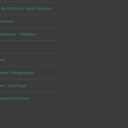
 du Première Ligne Belgique
Sommeil
umatisme – Belgique
bie
pies Energétiques
er / à partager
Business Centres