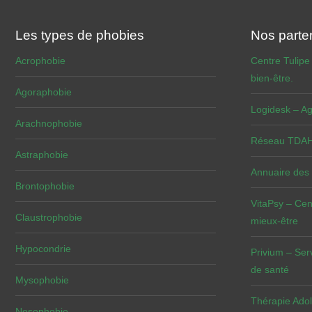
Les types de phobies
Nos parte
Acrophobie
Centre Tulipe
bien-être.
Agoraphobie
Logidesk – Ag
Arachnophobie
Réseau TDAH 
Astraphobie
Annuaire des
Brontophobie
VitaPsy – Cen
Claustrophobie
mieux-être
Hypocondrie
Privium – Ser
de santé
Mysophobie
Thérapie Adol
Nosophobie