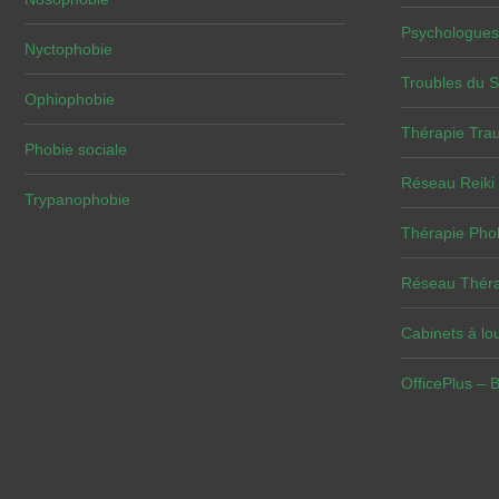
Psychologues
Nyctophobie
Troubles du 
Ophiophobie
Thérapie Tra
Phobie sociale
Réseau Reiki
Trypanophobie
Thérapie Pho
Réseau Théra
Cabinets à lou
OfficePlus – 