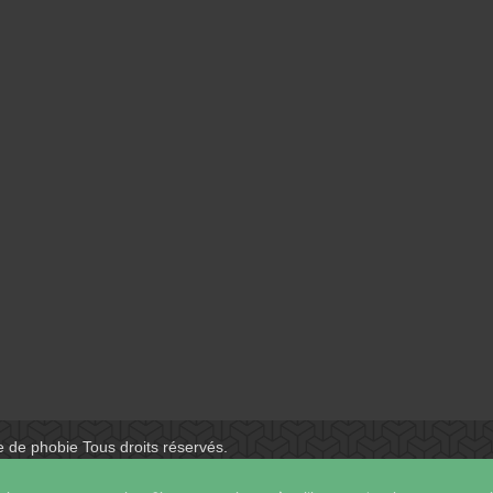
e de phobie
Tous droits réservés.
 services qui soutiennent vos soins. Pour psychologues, psychotherap