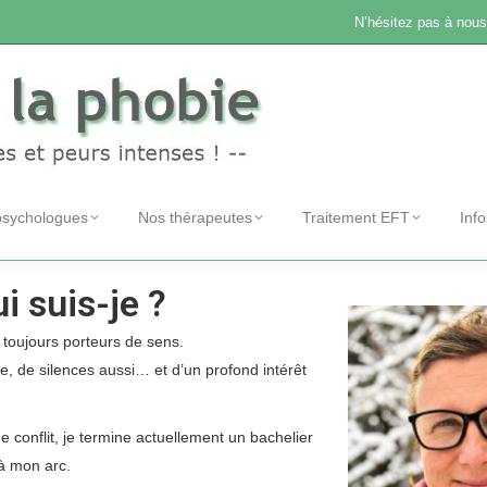
N’hésitez pas à nous
psychologues
Nos thérapeutes
Traitement EFT
Inf
i suis-je ?
 toujours porteurs de sens.
ie, de silences aussi… et d’un profond intérêt
 conflit, je termine actuellement un bachelier
 à mon arc.