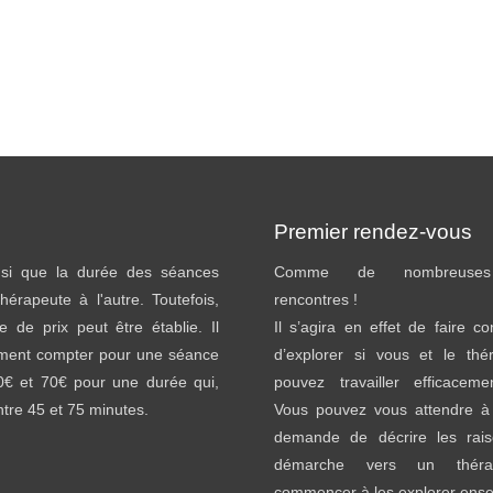
Premier rendez-vous
insi que la durée des séances
Comme de nombreuses 
thérapeute à l'autre. Toutefois,
rencontres !
e de prix peut être établie. Il
Il s’agira en effet de faire c
ement compter pour une séance
d’explorer si vous et le thé
40€ et 70€ pour une durée qui,
pouvez travailler efficacem
entre 45 et 75 minutes.
Vous pouvez vous attendre à 
demande de décrire les rai
démarche vers un théra
commencer à les explorer ens