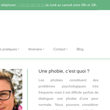
 téléphoner:
(+32) 02 669 39 23
du lundi au samedi entre 08h et 19h.
os pratiques
Itinéraire
Contact
Blog
Une phobie, c’est quoi ?
Les phobies constituent des
problèmes psychologiques très
fréquents mais il est difficile parfois de
distinguer une phobie d’une peur
normale. Nous pouvons considérer