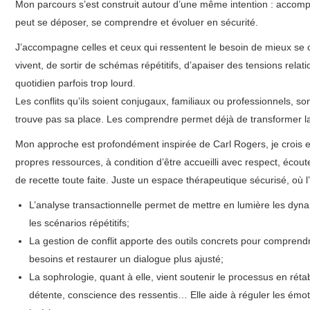
Mon parcours s’est construit autour d’une même intention : accompa
peut se déposer, se comprendre et évoluer en sécurité.
J’accompagne celles et ceux qui ressentent le besoin de mieux se 
vivent, de sortir de schémas répétitifs, d’apaiser des tensions rela
quotidien parfois trop lourd.
Les conflits qu’ils soient conjugaux, familiaux ou professionnels, s
trouve pas sa place. Les comprendre permet déjà de transformer la 
Mon approche est profondément inspirée de Carl Rogers, je crois e
propres ressources, à condition d’être accueilli avec respect, écout
de recette toute faite. Juste un espace thérapeutique sécurisé, où l
L’analyse transactionnelle permet de mettre en lumière les dynam
les scénarios répétitifs;
La gestion de conflit apporte des outils concrets pour comprendr
besoins et restaurer un dialogue plus ajusté;
La sophrologie, quant à elle, vient soutenir le processus en rétab
détente, conscience des ressentis… Elle aide à réguler les émot