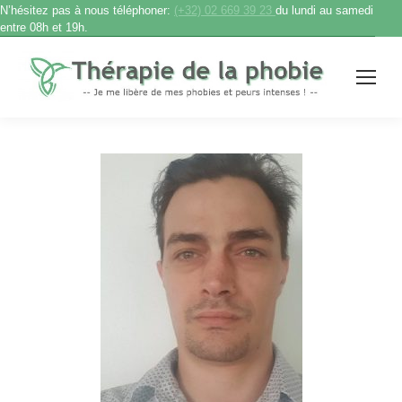
N’hésitez pas à nous téléphoner:
(+32) 02 669 39 23
du lundi au samedi
entre 08h et 19h.