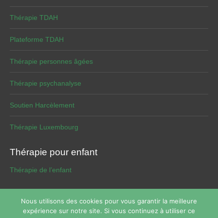
Thérapie TDAH
Plateforme TDAH
Thérapie personnes âgées
Thérapie psychanalyse
Soutien Harcèlement
Thérapie Luxembourg
Thérapie pour enfant
Thérapie de l’enfant
Nous utilisons des cookies pour vous garantir la meilleure
expérience sur notre site. Si vous continuez à utiliser ce
Copyright © 2026
Thérapie de phobie
Tous droits réservés.