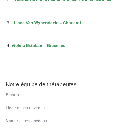
Daimene De Freitas Moreira e Santos – Saint-Gilles
...
Liliane Van Wynendaele – Charleroi
...
Violeta Esteban – Bruxelles
...
Notre équipe de thérapeutes
Bruxelles
Liège et ses environs
Namur et ses environs