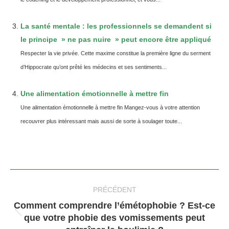
La santé mentale : les professionnels se demandent si
le principe » ne pas nuire » peut encore être appliqué
Respecter la vie privée. Cette maxime constitue la première ligne du serment
d’Hippocrate qu’ont prêté les médecins et ses sentiments...
Une alimentation émotionnelle à mettre fin
Une alimentation émotionnelle à mettre fin Mangez-vous à votre attention
recouvrer plus intéressant mais aussi de sorte à soulager toute...
Navigation
article
PRÉCÉDENT
Comment comprendre l’émétophobie ? Est-ce
Article
que votre phobie des vomissements peut
précédent