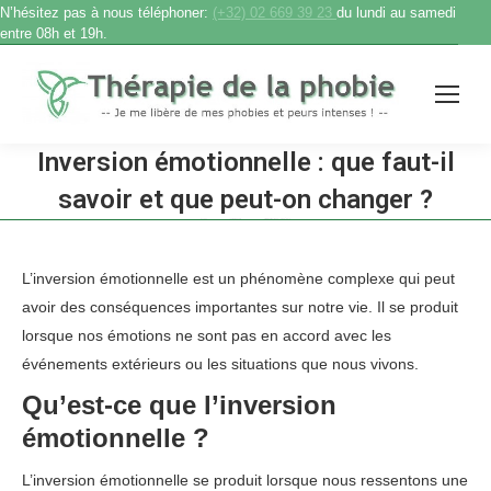
N’hésitez pas à nous téléphoner:
(+32) 02 669 39 23
du lundi au samedi
entre 08h et 19h.
Inversion émotionnelle : que faut-il
savoir et que peut-on changer ?
Accueil
therapie phobie
Inversion émotionnelle : que faut-il…
Vous êtes ici :
L’inversion émotionnelle est un phénomène complexe qui peut
avoir des conséquences importantes sur notre vie. Il se produit
lorsque nos émotions ne sont pas en accord avec les
événements extérieurs ou les situations que nous vivons.
Qu’est-ce que l’inversion
émotionnelle ?
L’inversion émotionnelle se produit lorsque nous ressentons une