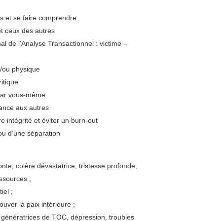
s et se faire comprendre
t ceux des autres
nal de l’Analyse Transactionnel : victime –
t/ou physique
ritique
 par vous-même
dance aux autres
e intégrité et éviter un burn-out
 ou d’une séparation
onte, colère dévastatrice, tristesse profonde,
ssources ;
iel ;
uver la paix intérieure ;
 génératrices de TOC, dépression, troubles