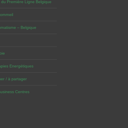
 du Première Ligne Belgique
Sommeil
umatisme – Belgique
bie
pies Energétiques
er / à partager
Business Centres