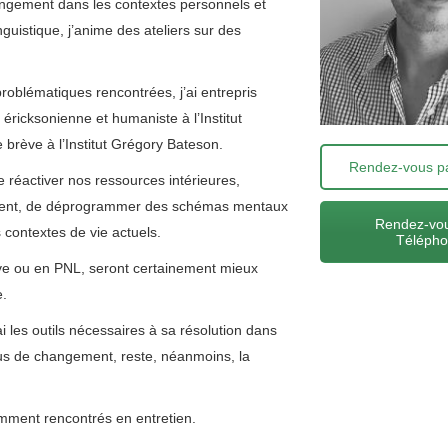
hangement dans les contextes personnels et
uistique, j’anime des ateliers sur des
problématiques rencontrées, j’ai entrepris
ricksonienne et humaniste à l’Institut
 brève à l’Institut Grégory Bateson.
Rendez-vous pa
de réactiver nos ressources intérieures,
lement, de déprogrammer des schémas mentaux
Rendez-vou
contextes de vie actuels.
Téléph
ève ou en PNL, seront certainement mieux
e.
i les outils nécessaires à sa résolution dans
sus de changement, reste, néanmoins, la
uemment rencontrés en entretien.