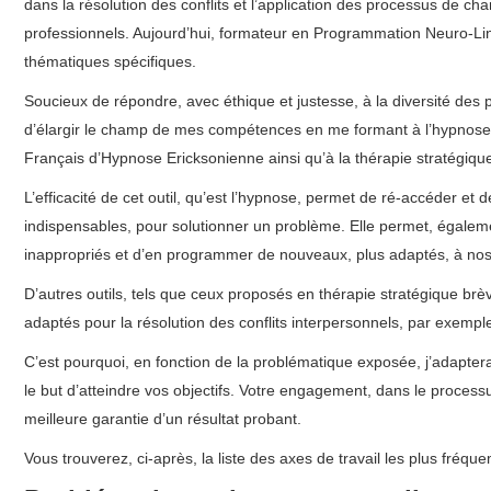
dans la résolution des conflits et l’application des processus de c
professionnels. Aujourd’hui, formateur en Programmation Neuro-Ling
thématiques spécifiques.
Fréderic Corbisier – Bruxelles – Charleroi
Soucieux de répondre, avec éthique et justesse, à la diversité des 
d’élargir le champ de mes compétences en me formant à l’hypnose é
Français d’Hypnose Ericksonienne ainsi qu’à la thérapie stratégique
L’efficacité de cet outil, qu’est l’hypnose, permet de ré-accéder et 
indispensables, pour solutionner un problème. Elle permet, éga
inappropriés et d’en programmer de nouveaux, plus adaptés, à nos 
D’autres outils, tels que ceux proposés en thérapie stratégique br
adaptés pour la résolution des conflits interpersonnels, par exempl
C’est pourquoi, en fonction de la problématique exposée, j’adaptera
le but d’atteindre vos objectifs. Votre engagement, dans le proces
meilleure garantie d’un résultat probant.
Vous trouverez, ci-après, la liste des axes de travail les plus fréq