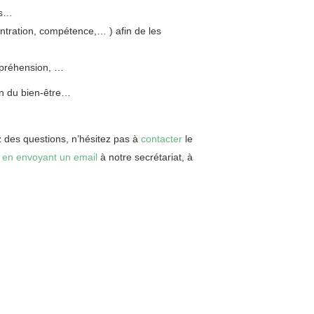
es…
entration, compétence,… ) afin de les
mpréhension, …
in du bien-être…
z des questions, n’hésitez pas à
contacter
le
u
en envoyant un email
à notre secrétariat, à