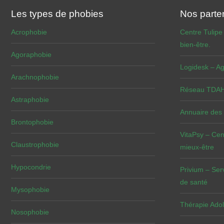
Les types de phobies
Nos parte
Acrophobie
Centre Tulipe
bien-être.
Agoraphobie
Logidesk – Ag
Arachnophobie
Réseau TDAH 
Astraphobie
Annuaire des
Brontophobie
VitaPsy – Cen
Claustrophobie
mieux-être
Hypocondrie
Privium – Ser
de santé
Mysophobie
Thérapie Adol
Nosophobie