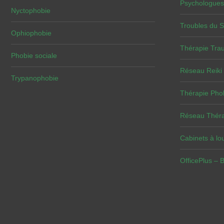
Psychologues
Nyctophobie
Troubles du 
Ophiophobie
Thérapie Tra
Phobie sociale
Réseau Reiki
Trypanophobie
Thérapie Pho
Réseau Théra
Cabinets à lou
OfficePlus – 