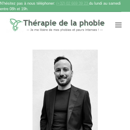
N’hésitez pas à nous téléphoner:
(+32) 02 669 39 23
du lundi au samedi
entre 08h et 19h.