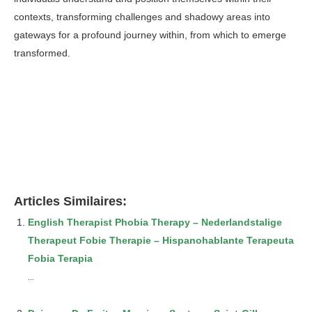
contexts, transforming challenges and shadowy areas into
gateways for a profound journey within, from which to emerge
transformed.
Psychoanalyst Ixelles
Psychologue
Psychologue Agréé Ixelles
Articles Similaires:
English Therapist Phobia Therapy – Nederlandstalige
Therapeut Fobie Therapie – Hispanohablante Terapeuta
Fobia Terapia
...