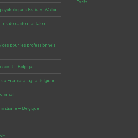
Tarifs
 psychologues Brabant Wallon
tres de santé mentale et
vices pour les professionnels
escent – Belgique
 du Première Ligne Belgique
Sommeil
umatisme – Belgique
bie