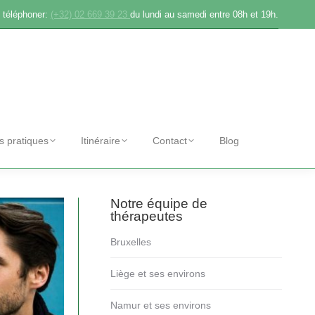
 téléphoner:
(+32) 02 669 39 23
du lundi au samedi entre 08h et 19h.
os pratiques
Itinéraire
Contact
Blog
Notre équipe de
thérapeutes
Bruxelles
Liège et ses environs
Namur et ses environs