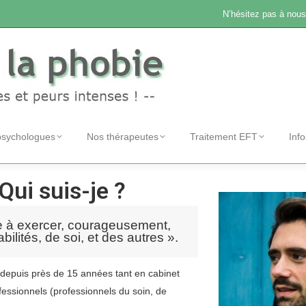
N’hésitez pas à nous
psychologues
Nos thérapeutes
Traitement EFT
Inf
Qui suis-je ?
e à exercer, courageusement,
ilités, de soi, et des autres ».
 depuis près de 15 années tant en cabinet
fessionnels (professionnels du soin, de