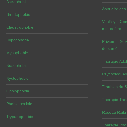
Astraphobie
Annuaire des
Brontophobie
VitaPsy – Cen
Claustrophobie
mieux-être
Hypocondrie
Privium – Ser
de santé
Mysophobie
Thérapie Adol
Nosophobie
Psychologues
Nyctophobie
Troubles du 
Ophiophobie
Thérapie Tra
Phobie sociale
Réseau Reiki
Trypanophobie
Thérapie Pho