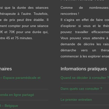
insi que la durée des séances
Comme de nombreuses 
thérapeute à l'autre. Toutefois,
rencontres !
e de prix peut être établie. Il
Il s’agira en effet de faire c
ement compter pour une séance
d’explorer si vous et le thé
40€ et 70€ pour une durée qui,
pouvez travailler efficacem
entre 45 et 75 minutes.
Vous pouvez vous attendre à 
demande de décrire les rai
démarche vers un théra
commencer à les explorer ens
naires
Informations pratiques
 – Espace paramédicale et
Quand se décider à consulter ?
Dans quels cas consulter ?
enda en ligne partagé
Le premier entretien
– Belgique