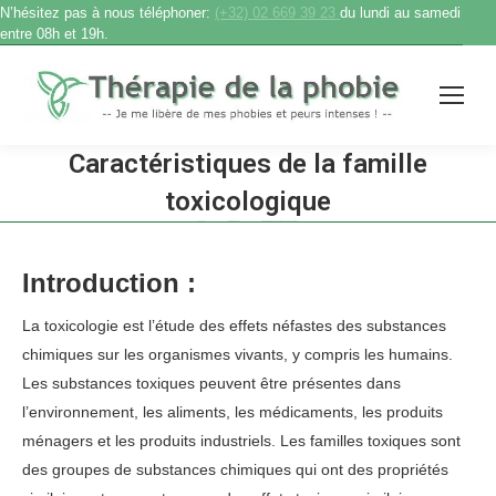
N’hésitez pas à nous téléphoner:
(+32) 02 669 39 23
du lundi au samedi
entre 08h et 19h.
Caractéristiques de la famille
toxicologique
Accueil
therapie phobie
Caractéristiques de la famille toxicologique
Vous êtes ici :
Introduction :
La toxicologie est l’étude des effets néfastes des substances
chimiques sur les organismes vivants, y compris les humains.
Les substances toxiques peuvent être présentes dans
l’environnement, les aliments, les médicaments, les produits
ménagers et les produits industriels. Les familles toxiques sont
des groupes de substances chimiques qui ont des propriétés