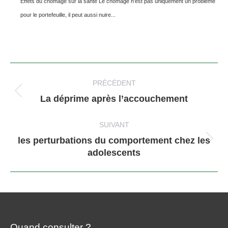
Effets du chômage sur la santé Le chômage n’est pas uniquement un problème
pour le portefeuille, il peut aussi nuire...
Navigation
article
PRÉCÉDENT
Article
La déprime après l’accouchement
précédent
:
SUIVANT
les perturbations du comportement chez les
Article
adolescents
suivant
:
Quand consulter ?